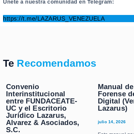
Únete a nuestra comunidad en Telegram:
.
https://t.me/LAZARUS_VENEZUELA
Te
Recomendamos
Convenio
Manual de
Interinstitucional
Forense d
entre FUNDACEATE-
Digital (V
UC y el Escritorio
Lazarus)
Jurídico Lazarus,
Alvarez & Asociados,
julio 14, 2026
S.C.