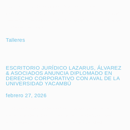
La iniciativa busca complementar los
conocimientos universitarios con herramientas
reales y metodologías aplicadas al día a día del
litigio en el país.
Talleres
ESCRITORIO JURÍDICO LAZARUS, ÁLVAREZ
& ASOCIADOS ANUNCIA DIPLOMADO EN
DERECHO CORPORATIVO CON AVAL DE LA
UNIVERSIDAD YACAMBÚ
febrero 27, 2026
El diplomado nace como una solución a la
carencia de visión integral en la gestión de
entidades mercantiles. En la actualidad