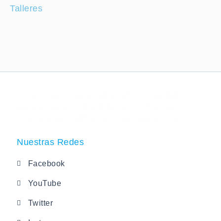
Talleres
Lorem ipsum dolor sit amet, consectetur
adipiscing elit. Ut elit tellus, luctus nec
ullamcorper mattis, pulvinar dapibus leo.
Nuestras Redes
Facebook
YouTube
Twitter