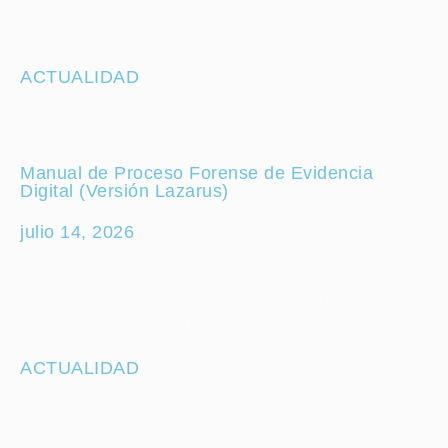
Formación entre Fundaceate- UC y el Escritorio
Jurídico Lazarus, Alvarez & Asociados, S.C
ACTUALIDAD
Manual de Proceso Forense de Evidencia
Digital (Versión Lazarus)
julio 14, 2026
Este manual nace con el propósito de ofrecer
una guía técnica y procesal para el tratamiento
de la evidencia digital
ACTUALIDAD