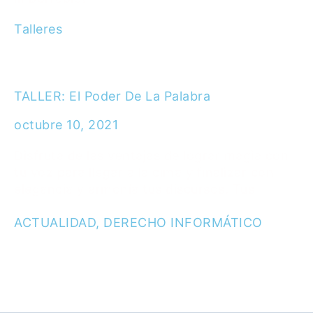
Talleres
TALLER: El Poder De La Palabra
octubre 10, 2021
Disfruta de las ventajas de lograr magia con
tu voz para llegar a la cima y finalizar con
elegancia y armonía tus discursos. Tus
ACTUALIDAD
,
DERECHO INFORMÁTICO